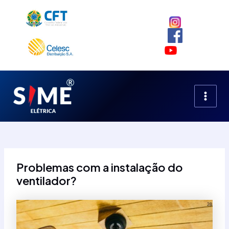
Ir
para
o
conteúdo
MAIN
MEN
Problemas com a instalação do
ventilador?